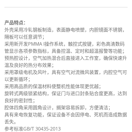
产品特点：
外壳采用冷轧钢板制造，表面静电喷塑，内胆镜面不锈钢，
隔板可以任意调节；
采用新开发PMMA I操作系统，触控式按键，彩色高清数码
管显示各项参数指标，具备控温、定时和超温报警等功能；
预热腔设计，空气加热混合后直接进入工作室，确保快速升
温及良好的热分布效果；
采用罩级电机及风叶，具有空气对流微风装置，内腔空气可
以更新循环；
采用高品质的保温材料使整机性能体现更优越；
旋转式两级锁紧结构，保证门与进口封条贴合度更高，达到
良好的密封性；
腔体四角采用圆角设计，搁架容易拆卸，方便清洁；
具有来电恢复功能，保证设备不会因停电、死机而造成数据
丢失。
参考标准GB/T 30435-2013