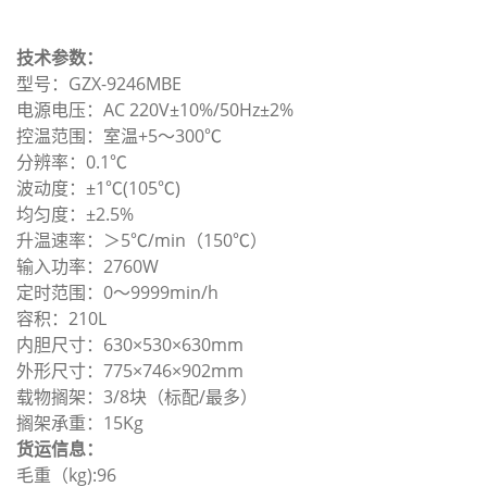
技术参数：
型号：GZX-9246MBE
电源电压：AC 220V±10%/50Hz±2%
控温范围：室温+5～300℃
分辨率：0.1℃
波动度：±1℃(105℃)
均匀度：±2.5%
升温速率：＞5℃/min（150℃）
输入功率：2760W
定时范围：0～9999min/h
容积：210L
内胆尺寸：630×530×630mm
外形尺寸：775×746×902mm
载物搁架：3/8块（标配/最多）
搁架承重：15Kg
货运信息：
毛重（kg):96